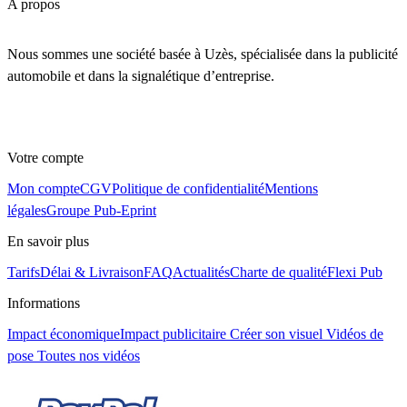
A propos
Nous sommes une société basée à Uzès, spécialisée dans la publicité
automobile et dans la signalétique d’entreprise.
Votre compte
Mon compte
CGV
Politique de confidentialité
Mentions
légales
Groupe Pub-Eprint
En savoir plus
Tarifs
Délai & Livraison
FAQ
Actualités
Charte de qualité
Flexi Pub
Informations
Impact économique
Impact publicitaire
Créer son visuel
Vidéos de
pose
Toutes nos vidéos