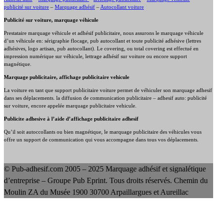
publicité sur voiture
–
Marquage adhésif
–
Autocollant voiture
Publicité sur voiture, marquage véhicule
Prestataire marquage véhicule et adhésif publicitaire, nous assurons le marquage véhicule
d’un véhicule en: sérigraphie flocage, pub autocollant et toute publicité adhésive (lettres
adhésives, logo artisan, pub autocollant). Le covering, ou total covering est effectué en
impression numérique sur véhicule, lettrage adhésif sur voiture ou encore support
magnétique.
Marquage publicitaire, affichage publicitaire vehicule
La voiture en tant que support publicitaire voiture permet de véhiculer son marquage adhesif
dans ses déplacements. la diffusion de communication publicitaire – adhesif auto: publicité
sur voiture, encore appelée marquage publicitaire vehicule.
Publicite adhesive à l’aide d’affichage publicitaire adhesif
Qu’il soit autoccollants ou bien magnétique, le marquage publicitaire des véhicules vous
offre un support de communication qui vous accompagne dans tous vos déplacements.
© Pub-adhesif.com 2005 – 2025 Marquage adhésif et signalétique
d’entreprise – Groupe Pub Eprint. Tous droits réservés. Chemin du
Moulin ZA du Musée 1900 30700 Arpaillargues et Aureillac