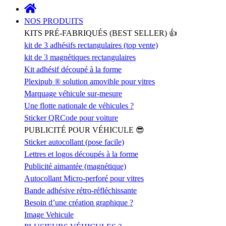
NOS PRODUITS
KITS PRÉ-FABRIQUÉS (BEST SELLER) 👍
kit de 3 adhésifs rectangulaires (top vente)
kit de 3 magnétiques rectangulaires
Kit adhésif découpé à la forme
Plexipub ® solution amovible pour vitres
Marquage véhicule sur-mesure
Une flotte nationale de véhicules ?
Sticker QRCode pour voiture
PUBLICITÉ POUR VÉHICULE 😎
Sticker autocollant (pose facile)
Lettres et logos découpés à la forme
Publicité aimantée (magnétique)
Autocollant Micro-perforé pour vitres
Bande adhésive rétro-réfléchissante
Besoin d’une création graphique ?
Image Vehicule